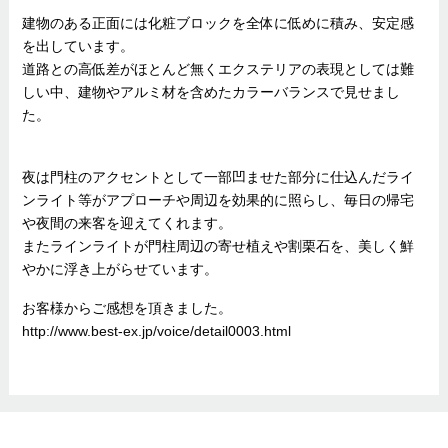
建物のある正面には化粧ブロックを全体に低めに積み、安定感
を出しています。
道路との高低差がほとんど無くエクステリアの表現としては難
しい中、建物やアルミ材を含めたカラーバランスで見せまし
た。
夜は門柱のアクセントとして一部凹ませた部分に仕込んだライ
ンライト等がアプローチや周辺を効果的に照らし、毎日の帰宅
や夜間の来客を迎えてくれます。
またラインライトが門柱周辺の寄せ植えや割栗石を、美しく鮮
やかに浮き上がらせています。
お客様からご感想を頂きました。
http://www.best-ex.jp/voice/detail0003.html