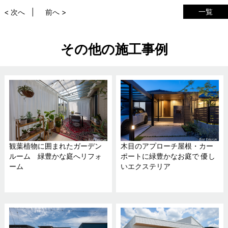
一覧
< 次へ
前へ >
その他の施工事例
観葉植物に囲まれたガーデン
木目のアプローチ屋根・カー
ルーム 緑豊かな庭へリフォ
ポートに緑豊かなお庭で 優し
ーム
いエクステリア