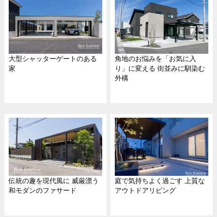
大型シャッターゲートのある
角地のお悩みを「お気に入
家
り」に変える 街並みに馴染む
外構
伝統の趣を現代風に 威厳漂う
庭で気持ちよく過ごす 上質な
和モダンのファサード
アウトドアリビング