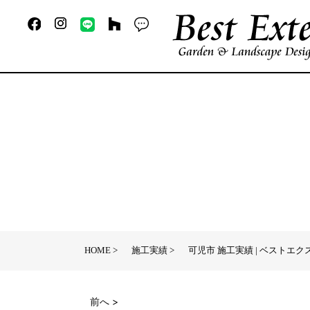
HOME
施工実績
可児市 施工実績 | ベストエク
前へ >