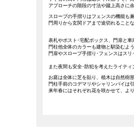
アプローチの階段の寸法や蹴上高さに
スロープの手摺りはフェンスの機能も
門周りから玄関ドアまで途切れること
表札やポスト･宅配ボックス、門扉と車
門柱他全体のカラーも建物と馴染むよ
門扉やスロープ手摺り･フェンスはスリ
また夜間も安全･防犯を考えたライティ
お庭は全体に芝を貼り、植木は自然樹
門柱手前のコデマリやシャリンバイは
来年春にはそれぞれ花を咲かせて、よ