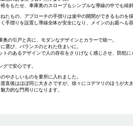
余裕をもたせ、車庫奥のスロープもシンプルな導線の中でも傾
兼ねたもの、アプローチの手摺りは途中の開閉ができるものを
なく手摺りを設置し導線全体が安全になり、メインのお庭へも
庫奥の引戸と共に、モダンなデザインとカラーで統一。
うに選び、バランスのとれた住まいに。
ットのあるデザインで人の存在をさりげなく感じさせ、防犯に
ングで安心です。
形のやさしいものを要所に入れました。
引渡直後はほぼ同じ大きさですが、徐々にコデマリのほうが大
り魅力的な門周りになります。