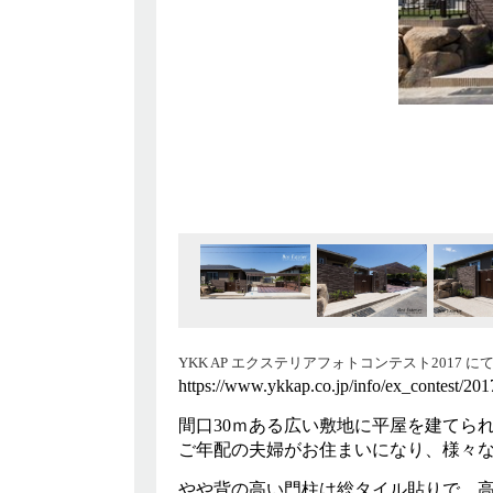
YKK AP エクステリアフォトコンテスト2017 
https://www.ykkap.co.jp/info/ex_contest/20
間口30ｍある広い敷地に平屋を建てら
ご年配の夫婦がお住まいになり、様々
やや背の高い門柱は総タイル貼りで、