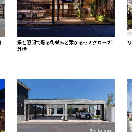
構
緑と照明で彩る街並みと繋がるセミクローズ
リ
外構