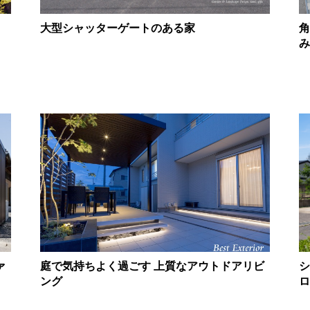
大型シャッターゲートのある家
角
み
ァ
庭で気持ちよく過ごす 上質なアウトドアリビ
シ
ング
ロ