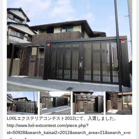
LIXILエクステリアコンテスト2012にて、入選しました。
http://www.lixil-extcontest.com/piece.php?
id=50928&search_kaisai2=2012&search_area=21&search_x=o