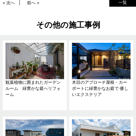
一覧
< 次へ
前へ >
その他の施工事例
観葉植物に囲まれたガーデン
木目のアプローチ屋根・カー
ルーム 緑豊かな庭へリフォ
ポートに緑豊かなお庭で 優し
ーム
いエクステリア